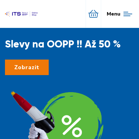
Menu
Slevy na OOPP !! Až 50 %
Zobrazit