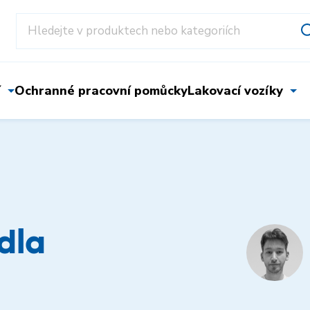
í
Ochranné pracovní pomůcky
Lakovací vozíky
idla