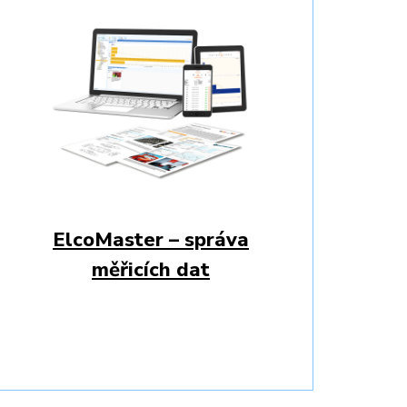
ElcoMaster – správa
měřicích dat