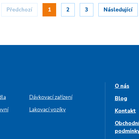
Předchozí
1
2
3
Následující
O nás
dla
Dávkovací zařízení
Blog
ovní
Lakovací vozíky
Kontakt
Obchodn
podmínk