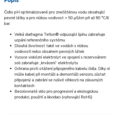
Popis
Čidlo pH optimalizované pro znečištěnou vodu obsahující
pevné látky a pro nízkou vodivost > 50 μS/cm při až 80 °C/6
bar.
Velká diafragma Teflon® odpuzující špínu zabraňuje
ucpání referenčního systému
Dlouhá životnost také ve vodách s nízkou
vodivostí nebo obsahem pevných látek
Vysoce viskózní elektrolyt ve spojení s rezervoárem
soli zabraňuje „krvácení“ elektrolytu
Ochrana proti otáčení připojeného kabelu čidla. Díky ní
může kabel při montáži a demontáži senzoru zůstat
připojený a zabrání se rušivé vlhkosti na zásuvných
kontaktech
Bezolovnaté sklo pro progresivní a ekologickou
produkci, použití a likvidaci (vyhovující RoHS)