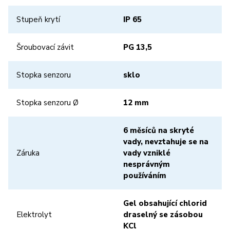
Stupeň krytí
IP 65
Šroubovací závit
PG 13,5
Stopka senzoru
sklo
Stopka senzoru Ø
12 mm
6 měsíců na skryté
vady, nevztahuje se na
Záruka
vady vzniklé
nesprávným
používáním
Gel obsahující chlorid
Elektrolyt
draselný se zásobou
KCl