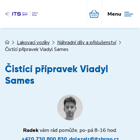
Menu
Lakovací vozíky
Náhradní díly a příslušenství
Čistící přípravek Viadyl Sames
Čistící přípravek Viadyl
Sames
Radek
vám rád pomůže, po-pá 8-16 hod.
+420 730 800 830
,
dolezalr@itsbrno.cz