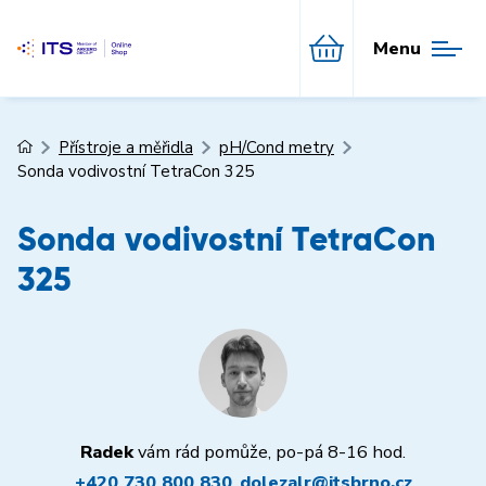
Menu
Přístroje a měřidla
pH/Cond metry
Sonda vodivostní TetraCon 325
Sonda vodivostní TetraCon
325
Radek
vám rád pomůže, po-pá 8-16 hod.
+420 730 800 830
,
dolezalr@itsbrno.cz