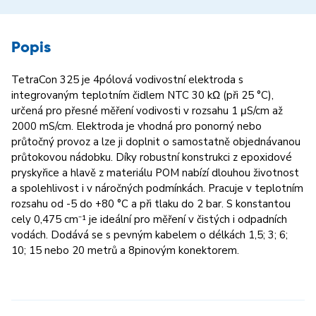
Popis
TetraCon 325 je 4pólová vodivostní elektroda s
integrovaným teplotním čidlem NTC 30 kΩ (při 25 °C),
určená pro přesné měření vodivosti v rozsahu 1 μS/cm až
2000 mS/cm. Elektroda je vhodná pro ponorný nebo
průtočný provoz a lze ji doplnit o samostatně objednávanou
průtokovou nádobku. Díky robustní konstrukci z epoxidové
pryskyřice a hlavě z materiálu POM nabízí dlouhou životnost
a spolehlivost i v náročných podmínkách. Pracuje v teplotním
rozsahu od -5 do +80 °C a při tlaku do 2 bar. S konstantou
cely 0,475 cm⁻¹ je ideální pro měření v čistých i odpadních
vodách. Dodává se s pevným kabelem o délkách 1,5; 3; 6;
10; 15 nebo 20 metrů a 8pinovým konektorem.