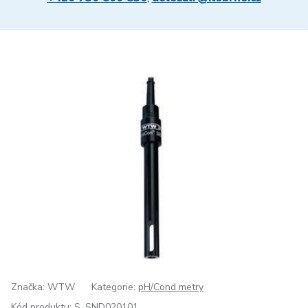
Značka: WTW
Kategorie:
pH/Cond metry
Kód produktu:
S_SND020101