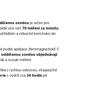
oddělenou sondou
je určen pro
vládá více než
70 měření za minutu
,
uštědlům a robustní konstrukci do
nd podle aplikace (feromagnetické F,
 s oddělenou sondou objednávají
iál a rozsah měření.
tka s rychlou odezvou, vícejazyčné
erie
s výdrží cca
24 hodin
při