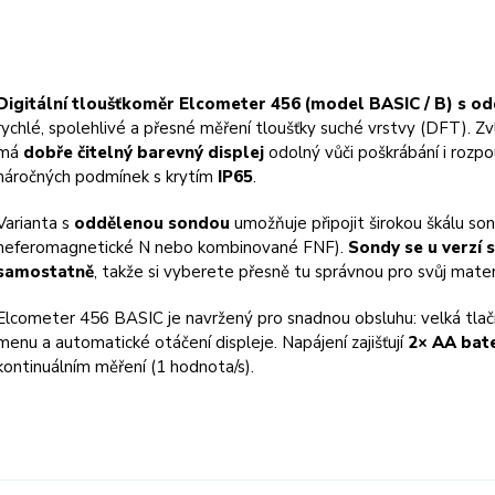
Digitální tloušťkoměr Elcometer 456 (model BASIC / B) s 
rychlé, spolehlivé a přesné měření tloušťky suché vrstvy (DFT). Z
má
dobře čitelný barevný displej
odolný vůči poškrábání i rozpo
náročných podmínek s krytím
IP65
.
Varianta s
oddělenou sondou
umožňuje připojit širokou škálu so
neferomagnetické N nebo kombinované FNF).
Sondy se u verzí
samostatně
, takže si vyberete přesně tu správnou pro svůj mater
Elcometer 456 BASIC je navržený pro snadnou obsluhu: velká tlačí
menu a automatické otáčení displeje. Napájení zajišťují
2× AA bat
kontinuálním měření (1 hodnota/s).