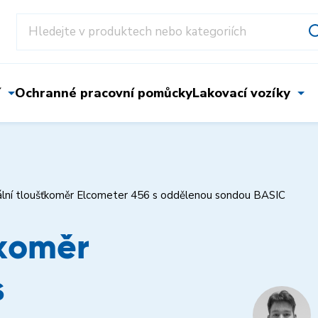
í
Ochranné pracovní pomůcky
Lakovací vozíky
ální tloušťkoměr Elcometer 456 s oddělenou sondou BASIC
ťkoměr
s