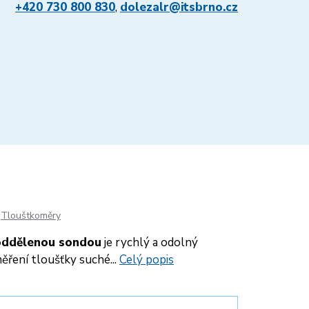
+420 730 800 830
,
dolezalr@itsbrno.cz
Tlouštkoměry
oddělenou sondou
je rychlý a odolný
ěření tloušťky suché...
Celý popis