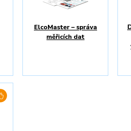
D
ElcoMaster – správa
měřicích dat