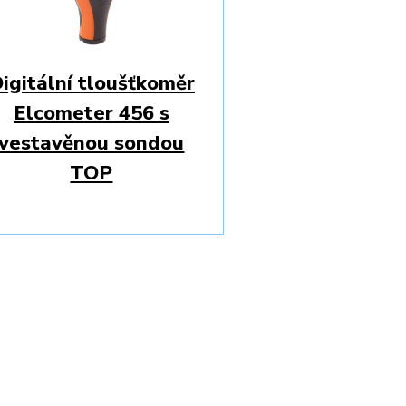
igitální tloušťkoměr
Elcometer 456 s
vestavěnou sondou
TOP