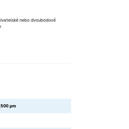
živatelské nebo dvoubodové
e
1500 µm