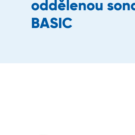
oddělenou son
BASIC