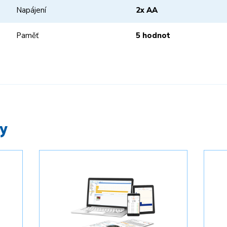
Napájení
2x AA
Paměť
5 hodnot
y